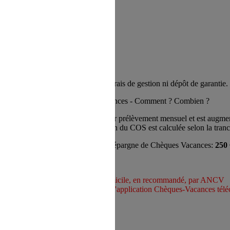
► Guide ANCV
utoroutier de 250 € par an
, sans frais de gestion ni dépôt de garanti
L'épargne de Chèques-Vacances - Comment ? Combien ?
Cette épargne est réalisée par prélèvement mensuel et est augme
Le montant de la bonification du COS est calculée selon la tranch
Deux montants possibles d'épargne de Chèques Vacances:
250
tion : courant
juin
ou
novembre
oupures de 10 € et est envoyé au domicile, en recommandé, par ANCV
r e-mail - Utilisation et paiement par l'application Chèques-Vacances 