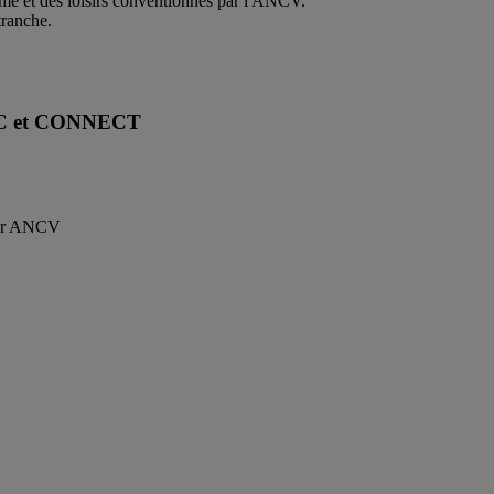
sme et des loisirs conventionnés par l'ANCV.
tranche.
SIC et CONNECT
 par ANCV