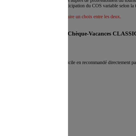
de régler des prestations de services auprès de professionnels du touri
suellement et bonifiée par une participation du COS variable selon la 
en fin de validité.
 connect et classiques, vous devez faire un choix entre les deux.
iement au COS.
 avez toujours le choix entre Chèque-Vacances CLAS
es de 10 € et est envoyé à votre domicile en recommandé directement
fin de validité
r
sur place, à distance et en ligne