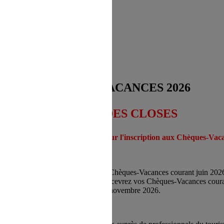
 refus du visiteur au dépôt des cookies
CHEQUES-VACANCES 2026
COMMANDES CLOSES
endez-vous en novembre 2026 pour l'inscription aux Chèques-Vaca
er 2026 : vous allez recevoir vos Chèques-Vacances courant juin 202
ec une épargne sur 10 mois : vous recevrez vos Chèques-Vacances cou
evrez vos Chèques-Vacances courant novembre 2026.