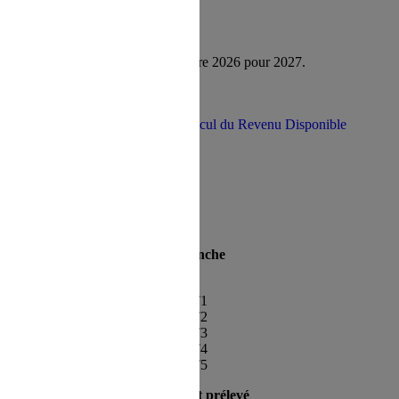
ute la durée de l'épargne.
 la période d'épargne.
e de Chèques-Vacances dès novembre 2026 pour 2027.
aître sa tranche.
Comment demander le calcul du Revenu Disponible
Tranche
T1
T2
T3
T4
T5