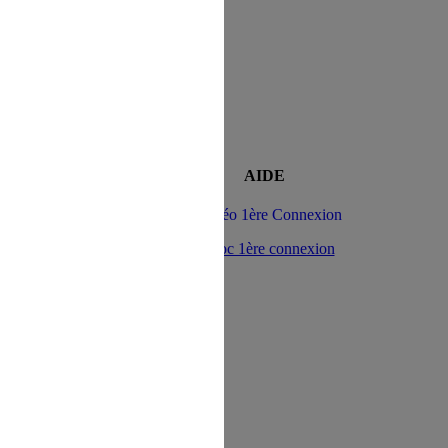
n au Site s'opère depuis un site tiers
AIDE
> Vidéo 1ère Connexion
> Doc 1ère connexion
direction à l'intérieur d'une page du