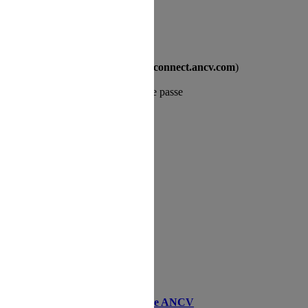
 fin de validité
l (provenant de
ne-pas-repondre@connect.ancv.com
)
et me demandant de créér mon mot de passe
tphone
.), aux voyages et aux transports
vité de loisirs, ...
Vacances
s sorties auprès du COS