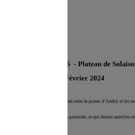
 refus du visiteur au dépôt des cookies
SORTIE RAQUETTES - Plateau de Solaiso
Samedi 24 Février 2024
00 m d’altitude
en pleine nature blotti entre la pointe d’Andey et les r
sidentiels, témoins d’une tradition pastorale, et qui étaient autrefois e