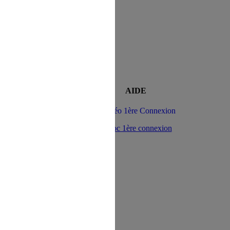
n au Site s'opère depuis un site tiers
AIDE
> Vidéo 1ère Connexion
> Doc 1ère connexion
direction à l'intérieur d'une page du