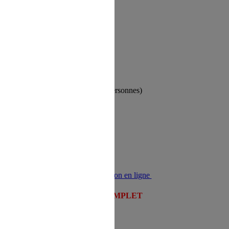
du Fier
re suffisant de participant)
r d'1h30 à 2h (1 guide pour 15 personnes)
CHE/Foron puis ANNECY
► Inscription en ligne
COMPLET