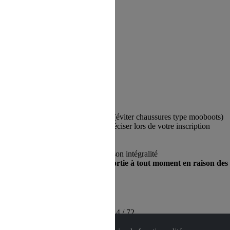
cuterie
tons de ski + raquettes REGLEES (éviter chaussures type mooboots)
peuvent fournir gratuitement . A préciser lors de votre inscription
)
rier
le prix de la sortie sera dû dans son intégralité
 la Roche/Foron et d’annuler la sortie à tout moment en raison des
5
/ 72