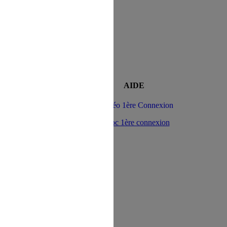
n au Site s'opère depuis un site tiers
AIDE
> Vidéo 1ère Connexion
> Doc 1ère connexion
direction à l'intérieur d'une page du