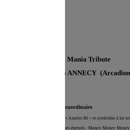
 refus du visiteur au dépôt des cookies
Spectacle Abba Mania Tribute
eudi 10 Octobre 2024 à ANNECY (Arcadiu
Concert extraordinaire
n des groupes les plus Mythiques des
« Années 80 » et symbolise à lui s